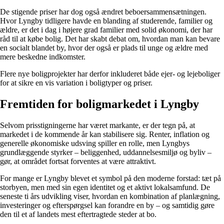
De stigende priser har dog også ændret beboersammensætningen.
Hvor Lyngby tidligere havde en blanding af studerende, familier og
ældre, er det i dag i højere grad familier med solid økonomi, der har
råd til at købe bolig. Det har skabt debat om, hvordan man kan bevare
en socialt blandet by, hvor der også er plads til unge og ældre med
mere beskedne indkomster.
Flere nye boligprojekter har derfor inkluderet både ejer- og lejeboliger
for at sikre en vis variation i boligtyper og priser.
Fremtiden for boligmarkedet i Lyngby
Selvom prisstigningerne har været markante, er der tegn på, at
markedet i de kommende år kan stabilisere sig. Renter, inflation og
generelle økonomiske udsving spiller en rolle, men Lyngbys
grundlæggende styrker – beliggenhed, uddannelsesmiljø og byliv –
gør, at området fortsat forventes at være attraktivt.
For mange er Lyngby blevet et symbol på den moderne forstad: tæt på
storbyen, men med sin egen identitet og et aktivt lokalsamfund. De
seneste ti års udvikling viser, hvordan en kombination af planlægning,
investeringer og efterspørgsel kan forandre en by – og samtidig gøre
den til et af landets mest eftertragtede steder at bo.