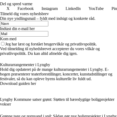
Del og spred varme
X
Facebook
Instagram
LinkedIn
YouTube
Pin
Tilmeld dig vores nyhedsbrev
Din nye yndlingsmail – fyldt med indsigt og konkrete råd.
Indtast din e-mail her
Kom med
Jeg har læst og forstået brugervilkår og privatlivspolitik.
Ved tilmelding til nyhedsbrevet accepterer du vores vilkår og
privatlivspolitik. Du kan altid afmelde dig igen.
Kulturarrangementer i Lyngby
Hold dig opdateret på de mange kulturarrangementer i Lyngby. E-
bogen præsenterer teaterforestillinger, koncerter, kunstudstillinger og
festivaler, så du kan opleve byens kulturelle liv fuldt ud.
Download guiden her
Lyngby Kommune satser grønt: Støtten til bæredygtige boligprojekter
vokser
Grønne tage og regnvand i spil: Sådan gør nye boligprojekter i Lyngby