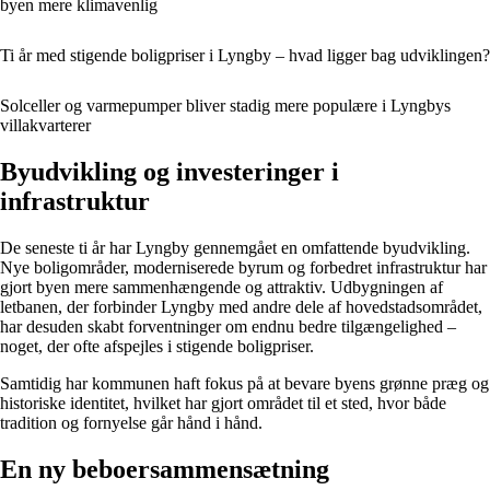
byen mere klimavenlig
Ti år med stigende boligpriser i Lyngby – hvad ligger bag udviklingen?
Solceller og varmepumper bliver stadig mere populære i Lyngbys
villakvarterer
Byudvikling og investeringer i
infrastruktur
De seneste ti år har Lyngby gennemgået en omfattende byudvikling.
Nye boligområder, moderniserede byrum og forbedret infrastruktur har
gjort byen mere sammenhængende og attraktiv. Udbygningen af
letbanen, der forbinder Lyngby med andre dele af hovedstadsområdet,
har desuden skabt forventninger om endnu bedre tilgængelighed –
noget, der ofte afspejles i stigende boligpriser.
Samtidig har kommunen haft fokus på at bevare byens grønne præg og
historiske identitet, hvilket har gjort området til et sted, hvor både
tradition og fornyelse går hånd i hånd.
En ny beboersammensætning