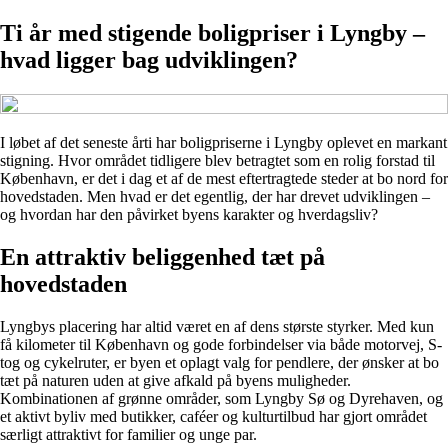
Ti år med stigende boligpriser i Lyngby –
hvad ligger bag udviklingen?
I løbet af det seneste årti har boligpriserne i Lyngby oplevet en markant
stigning. Hvor området tidligere blev betragtet som en rolig forstad til
København, er det i dag et af de mest eftertragtede steder at bo nord for
hovedstaden. Men hvad er det egentlig, der har drevet udviklingen –
og hvordan har den påvirket byens karakter og hverdagsliv?
En attraktiv beliggenhed tæt på
hovedstaden
Lyngbys placering har altid været en af dens største styrker. Med kun
få kilometer til København og gode forbindelser via både motorvej, S-
tog og cykelruter, er byen et oplagt valg for pendlere, der ønsker at bo
tæt på naturen uden at give afkald på byens muligheder.
Kombinationen af grønne områder, som Lyngby Sø og Dyrehaven, og
et aktivt byliv med butikker, caféer og kulturtilbud har gjort området
særligt attraktivt for familier og unge par.