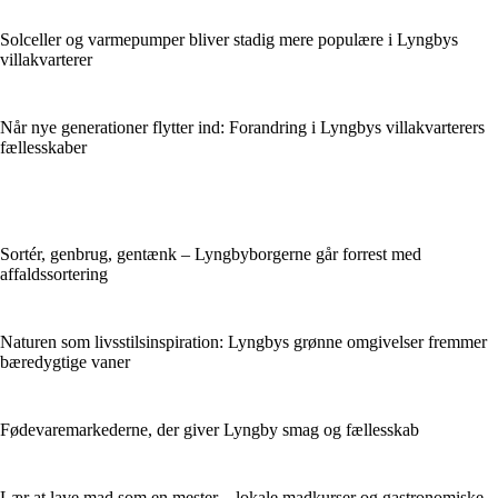
Solceller og varmepumper bliver stadig mere populære i Lyngbys
villakvarterer
Når nye generationer flytter ind: Forandring i Lyngbys villakvarterers
fællesskaber
Sortér, genbrug, gentænk – Lyngbyborgerne går forrest med
affaldssortering
Naturen som livsstilsinspiration: Lyngbys grønne omgivelser fremmer
bæredygtige vaner
Fødevaremarkederne, der giver Lyngby smag og fællesskab
Lær at lave mad som en mester – lokale madkurser og gastronomiske