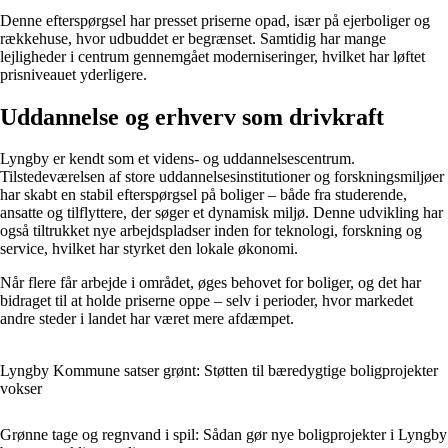
Denne efterspørgsel har presset priserne opad, især på ejerboliger og
rækkehuse, hvor udbuddet er begrænset. Samtidig har mange
lejligheder i centrum gennemgået moderniseringer, hvilket har løftet
prisniveauet yderligere.
Uddannelse og erhverv som drivkraft
Lyngby er kendt som et videns- og uddannelsescentrum.
Tilstedeværelsen af store uddannelsesinstitutioner og forskningsmiljøer
har skabt en stabil efterspørgsel på boliger – både fra studerende,
ansatte og tilflyttere, der søger et dynamisk miljø. Denne udvikling har
også tiltrukket nye arbejdspladser inden for teknologi, forskning og
service, hvilket har styrket den lokale økonomi.
Når flere får arbejde i området, øges behovet for boliger, og det har
bidraget til at holde priserne oppe – selv i perioder, hvor markedet
andre steder i landet har været mere afdæmpet.
Lyngby Kommune satser grønt: Støtten til bæredygtige boligprojekter
vokser
Grønne tage og regnvand i spil: Sådan gør nye boligprojekter i Lyngby