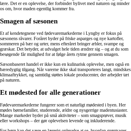
lære. Det er en oplevelse, der forbinder bylivet med naturen og minder
os om, hvor maden egentlig kommer fra.
Smagen af sæsonen
Et af kendetegnene ved fødevaremarkederne i Lyngby er fokus på
sæsonens råvarer. Foråret byder på friske asparges og nye kartofler,
sommeren på bær og urter, mens efteråret bringer æbler, svampe og
græskar. Det betyder, at udvalget hele tiden ændrer sig – og at du som
besøgende får mulighed for at følge årets rytme gennem smagen.
Sæsonbaseret handel er ikke kun en kulinarisk oplevelse, men også en
bæredygtig tilgang. Når varerne ikke skal transporteres langt, mindskes
klimaaftrykket, og samtidig støttes lokale producenter, der arbejder tæt
på naturen.
Et mødested for alle generationer
Fødevaremarkederne fungerer som et naturligt mødested i byen. Her
mødes børnefamilier, studerende, ældre og nysgerrige madentusiaster.
Mange markeder byder på små aktiviteter – som smagsprøver, musik
eller workshops – der gør oplevelsen levende og inkluderende.
For børn kan det være en lærerig oplevelse at se, hvordan grøntsager