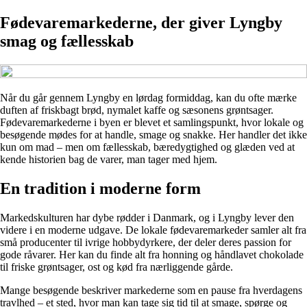
Fødevaremarkederne, der giver Lyngby
smag og fællesskab
Når du går gennem Lyngby en lørdag formiddag, kan du ofte mærke
duften af friskbagt brød, nymalet kaffe og sæsonens grøntsager.
Fødevaremarkederne i byen er blevet et samlingspunkt, hvor lokale og
besøgende mødes for at handle, smage og snakke. Her handler det ikke
kun om mad – men om fællesskab, bæredygtighed og glæden ved at
kende historien bag de varer, man tager med hjem.
En tradition i moderne form
Markedskulturen har dybe rødder i Danmark, og i Lyngby lever den
videre i en moderne udgave. De lokale fødevaremarkeder samler alt fra
små producenter til ivrige hobbydyrkere, der deler deres passion for
gode råvarer. Her kan du finde alt fra honning og håndlavet chokolade
til friske grøntsager, ost og kød fra nærliggende gårde.
Mange besøgende beskriver markederne som en pause fra hverdagens
travlhed – et sted, hvor man kan tage sig tid til at smage, spørge og