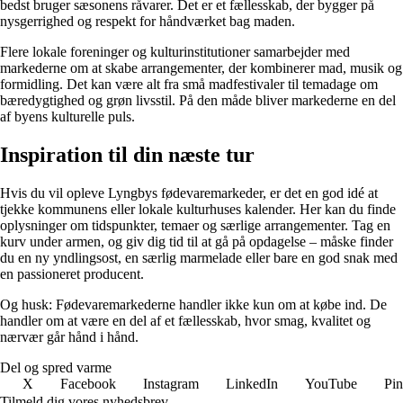
bedst bruger sæsonens råvarer. Det er et fællesskab, der bygger på
nysgerrighed og respekt for håndværket bag maden.
Flere lokale foreninger og kulturinstitutioner samarbejder med
markederne om at skabe arrangementer, der kombinerer mad, musik og
formidling. Det kan være alt fra små madfestivaler til temadage om
bæredygtighed og grøn livsstil. På den måde bliver markederne en del
af byens kulturelle puls.
Inspiration til din næste tur
Hvis du vil opleve Lyngbys fødevaremarkeder, er det en god idé at
tjekke kommunens eller lokale kulturhuses kalender. Her kan du finde
oplysninger om tidspunkter, temaer og særlige arrangementer. Tag en
kurv under armen, og giv dig tid til at gå på opdagelse – måske finder
du en ny yndlingsost, en særlig marmelade eller bare en god snak med
en passioneret producent.
Og husk: Fødevaremarkederne handler ikke kun om at købe ind. De
handler om at være en del af et fællesskab, hvor smag, kvalitet og
nærvær går hånd i hånd.
Del og spred varme
X
Facebook
Instagram
LinkedIn
YouTube
Pin
Tilmeld dig vores nyhedsbrev