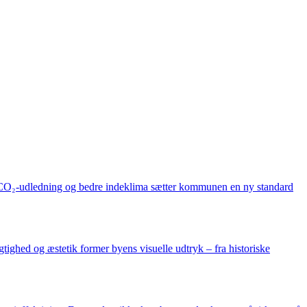
dre CO₂-udledning og bedre indeklima sætter kommunen en ny standard
gtighed og æstetik former byens visuelle udtryk – fra historiske