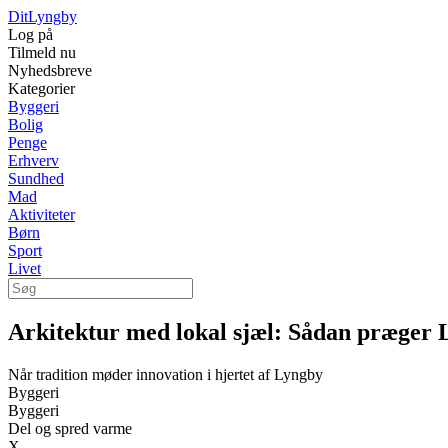
Dit
Lyngby
Log på
Tilmeld nu
Nyhedsbreve
Kategorier
Byggeri
Bolig
Penge
Erhverv
Sundhed
Mad
Aktiviteter
Børn
Sport
Livet
Arkitektur med lokal sjæl: Sådan præger Ly
Når tradition møder innovation i hjertet af Lyngby
Byggeri
Byggeri
Del og spred varme
X