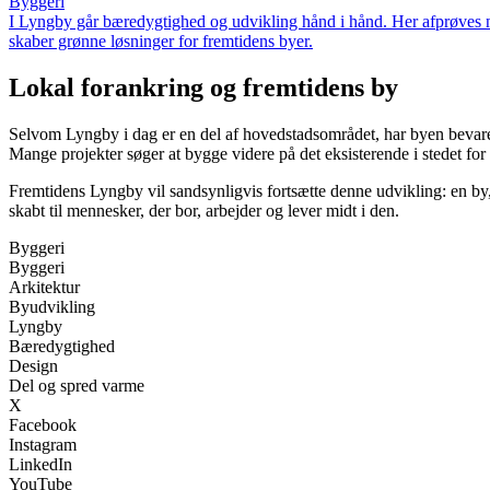
Byggeri
I Lyngby går bæredygtighed og udvikling hånd i hånd. Her afprøves 
skaber grønne løsninger for fremtidens byer.
Lokal forankring og fremtidens by
Selvom Lyngby i dag er en del af hovedstadsområdet, har byen bevaret s
Mange projekter søger at bygge videre på det eksisterende i stedet for a
Fremtidens Lyngby vil sandsynligvis fortsætte denne udvikling: en by,
skabt til mennesker, der bor, arbejder og lever midt i den.
Byggeri
Byggeri
Arkitektur
Byudvikling
Lyngby
Bæredygtighed
Design
Del og spred varme
X
Facebook
Instagram
LinkedIn
YouTube