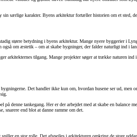
sin særlige karakter. Byens arkitektur fortæller historien om et sted, 
 stadig større betydning i byens arkitektur. Mange nyere byggerier i Ly
også om æstetik – om at skabe bygninger, der falder naturligt ind i lan
ger arkitekternes tilgang. Mange projekter søger at trække naturen in
em bygningerne. Det handler ikke kun om, hvordan husene ser ud, men o
sig.
på denne tankegang. Her er der arbejdet med at skabe en balance mell
se, snarere end blot at danne ramme om det.
iller en stor rolle. Det afspejles i arkitekturen omkring de store udd