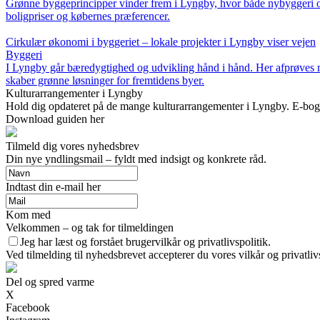
Grønne byggeprincipper vinder frem i Lyngby, hvor både nybyggeri og 
boligpriser og købernes præferencer.
Cirkulær økonomi i byggeriet – lokale projekter i Lyngby viser vejen
Byggeri
I Lyngby går bæredygtighed og udvikling hånd i hånd. Her afprøves 
skaber grønne løsninger for fremtidens byer.
Kulturarrangementer i Lyngby
Hold dig opdateret på de mange kulturarrangementer i Lyngby. E-bogen pr
Download guiden her
Tilmeld dig vores nyhedsbrev
Din nye yndlingsmail – fyldt med indsigt og konkrete råd.
Indtast din e-mail her
Kom med
Velkommen – og tak for tilmeldingen
Jeg har læst og forstået brugervilkår og privatlivspolitik.
Ved tilmelding til nyhedsbrevet accepterer du vores vilkår og privatliv
Del og spred varme
X
Facebook