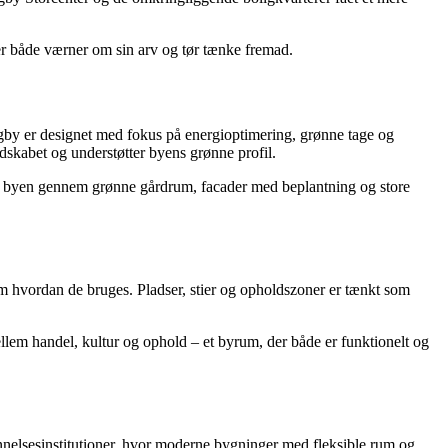
der både værner om sin arv og tør tænke fremad.
ngby er designet med fokus på energioptimering, grønne tage og
dskabet og understøtter byens grønne profil.
d i byen gennem grønne gårdrum, facader med beplantning og store
m hvordan de bruges. Pladser, stier og opholdszoner er tænkt som
em handel, kultur og ophold – et byrum, der både er funktionelt og
annelsesinstitutioner, hvor moderne bygninger med fleksible rum og