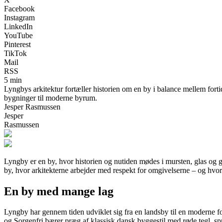
Facebook
Instagram
LinkedIn
YouTube
Pinterest
TikTok
Mail
RSS
5 min
Lyngbys arkitektur fortæller historien om en by i balance mellem forti
bygninger til moderne byrum.
Jesper Rasmussen
Jesper
Rasmussen
Lyngby er en by, hvor historien og nutiden mødes i mursten, glas og g
by, hvor arkitekterne arbejder med respekt for omgivelserne – og hvor lok
En by med mange lag
Lyngby har gennem tiden udviklet sig fra en landsby til en moderne
og Sorgenfri bærer præg af klassisk dansk byggestil med røde tegl, 