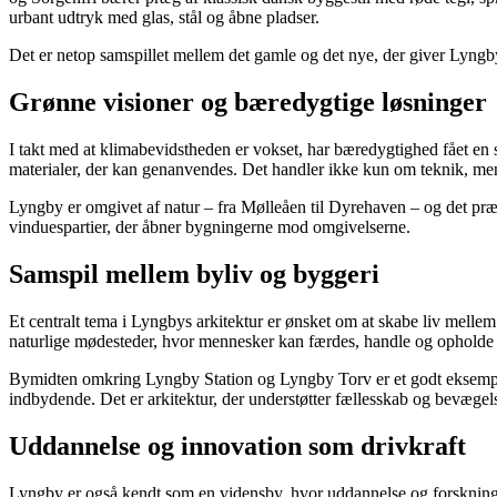
urbant udtryk med glas, stål og åbne pladser.
Det er netop samspillet mellem det gamle og det nye, der giver Lyngby 
Grønne visioner og bæredygtige løsninger
I takt med at klimabevidstheden er vokset, har bæredygtighed fået en
materialer, der kan genanvendes. Det handler ikke kun om teknik, men 
Lyngby er omgivet af natur – fra Mølleåen til Dyrehaven – og det præ
vinduespartier, der åbner bygningerne mod omgivelserne.
Samspil mellem byliv og byggeri
Et centralt tema i Lyngbys arkitektur er ønsket om at skabe liv mell
naturlige mødesteder, hvor mennesker kan færdes, handle og opholde 
Bymidten omkring Lyngby Station og Lyngby Torv er et godt eksempel 
indbydende. Det er arkitektur, der understøtter fællesskab og bevægel
Uddannelse og innovation som drivkraft
Lyngby er også kendt som en vidensby, hvor uddannelse og forskning sp