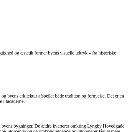
gtighed og æstetik former byens visuelle udtryk – fra historiske
g byens arkitektur afspejler både tradition og fornyelse. Det er en
e i facaderne.
te i byens bygninger. De ældre kvarterer omkring Lyngby Hovedgade
by Storcenter og de omkringliggende boligkvarterer fået et mere