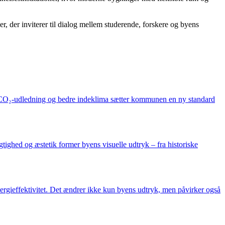
r, der inviterer til dialog mellem studerende, forskere og byens
dre CO₂-udledning og bedre indeklima sætter kommunen en ny standard
gtighed og æstetik former byens visuelle udtryk – fra historiske
ergieffektivitet. Det ændrer ikke kun byens udtryk, men påvirker også