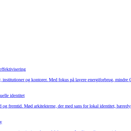
ffektivisering
er, institutioner og kontorer. Med fokus på lavere energiforbrug, min
elle identitet
d og fremtid. Mød arkitekterne, der med sans for lokal identitet, bæredy
by