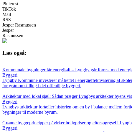
Pinterest
TikTok
Mail
RSS
Jesper Rasmussen
Jesper
Rasmussen
Læs også:
Kommunale bygninger får energiløft – Lyngby går forrest med energie
Byggeri
Lyngby Kommune investerer målrettet i energieffektivisering af skol
for grøn omstilling i det offentlige byggeri.
Arkitektur med lokal sjæl: Sådan præger Lyngbys arkitekter byens visu
Byggeri
Lyngbys arkitektur fortæller historien om en by i balance mellem forti
bygninger til moderne byrum.
Grønne byggeprincipper påvirker boligpriser og efterspørgsel i Lyng
Byggeri