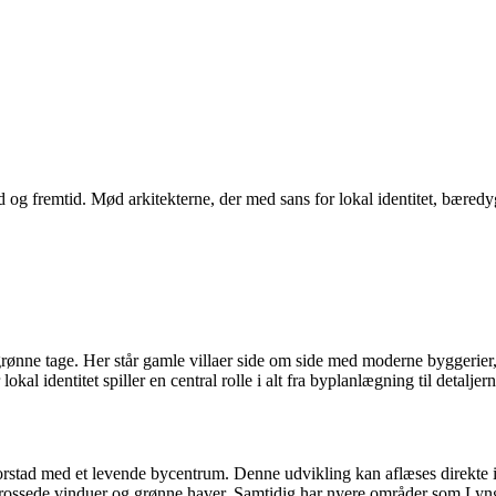
d og fremtid. Mød arkitekterne, der med sans for lokal identitet, bæredy
rønne tage. Her står gamle villaer side om side med moderne byggerier, o
al identitet spiller en central rolle i alt fra byplanlægning til detaljern
 forstad med et levende bycentrum. Denne udvikling kan aflæses direk
sprossede vinduer og grønne haver. Samtidig har nyere områder som Lyng