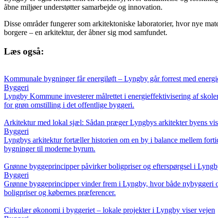
åbne miljøer understøtter samarbejde og innovation.
Disse områder fungerer som arkitektoniske laboratorier, hvor nye mater
borgere – en arkitektur, der åbner sig mod samfundet.
Læs også:
Kommunale bygninger får energiløft – Lyngby går forrest med energie
Byggeri
Lyngby Kommune investerer målrettet i energieffektivisering af skol
for grøn omstilling i det offentlige byggeri.
Arkitektur med lokal sjæl: Sådan præger Lyngbys arkitekter byens visu
Byggeri
Lyngbys arkitektur fortæller historien om en by i balance mellem forti
bygninger til moderne byrum.
Grønne byggeprincipper påvirker boligpriser og efterspørgsel i Lyng
Byggeri
Grønne byggeprincipper vinder frem i Lyngby, hvor både nybyggeri og 
boligpriser og købernes præferencer.
Cirkulær økonomi i byggeriet – lokale projekter i Lyngby viser vejen