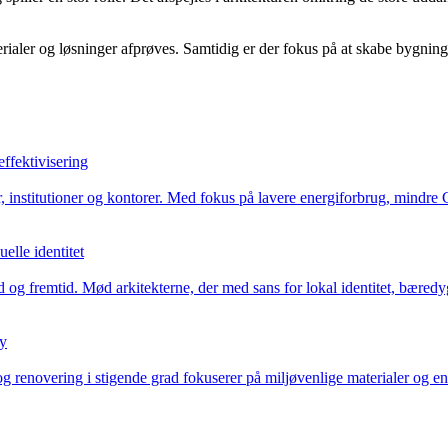
ialer og løsninger afprøves. Samtidig er der fokus på at skabe bygninge
ffektivisering
er, institutioner og kontorer. Med fokus på lavere energiforbrug, min
elle identitet
d og fremtid. Mød arkitekterne, der med sans for lokal identitet, bæredy
by
renovering i stigende grad fokuserer på miljøvenlige materialer og en